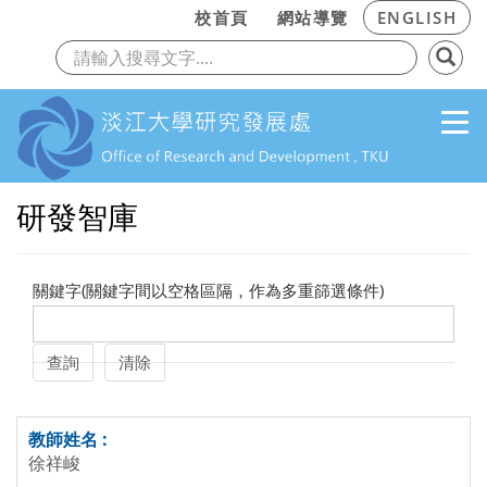
:::
校首頁
網站導覽
ENGLISH
上一頁
下
跳到主要內容
研發智庫
關鍵字(關鍵字間以空格區隔，作為多重篩選條件)
徐祥峻