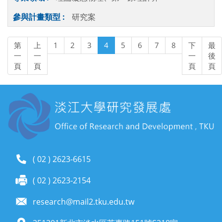
研究案
第
上
1
2
3
4
5
6
7
8
下
最
一
一
一
後
頁
頁
頁
頁
( 02 ) 2623-6615
( 02 ) 2623-2154
research@mail2.tku.edu.tw