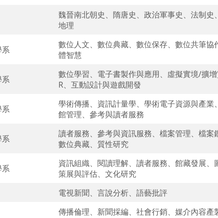
魏晉南北朝史、隋唐史、政治軍事史、法制史
地理
數位人文、數位典藏、數位保存、數位共筆協
學系
體智慧
數位學習、電子書製作與應用、虛擬實境/擴增
學系
R、互動設計與遊戲開發
學術傳播、資訊計量學、學術電子資源與產業
學系
館管理、參考與讀者服務
讀者服務、參考與資訊服務、檔案管理、檔案
學系
數位典藏、質性研究
資訊組織、閱讀理解、讀者服務、館藏發展、
學系
策展與評估、文化研究
電視新聞、言說分析、語藝批評
傳播倫理、新聞採編、社會行銷、媒介內容產