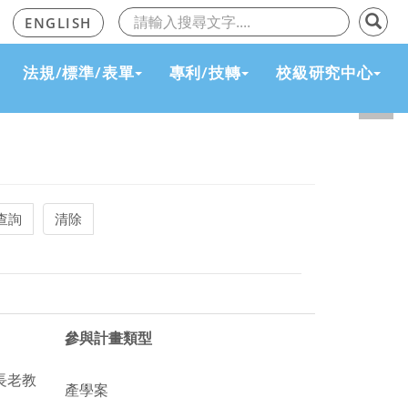
覽
ENGLISH
法規/標準/表單
專利/技轉
校級研究中心
下
參與計畫類型
長老教
產學案