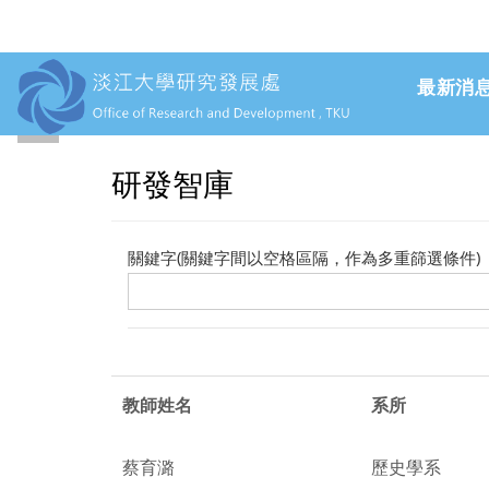
最新消
上一頁
跳到主要內容
研發智庫
關鍵字(關鍵字間以空格區隔，作為多重篩選條件)
教師姓名
系所
蔡育潞
歷史學系