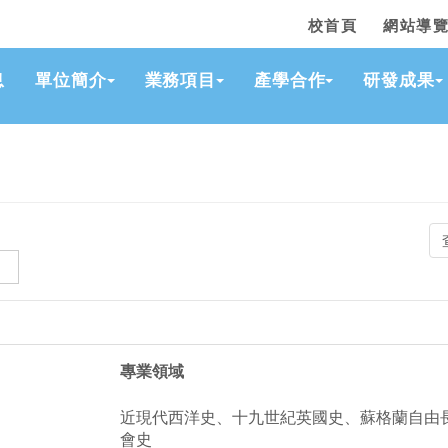
:::
校首頁
網站導
息
單位簡介
業務項目
產學合作
研發成果
專業領域
近現代西洋史、十九世紀英國史、蘇格蘭自由
會史