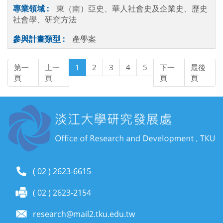
東（南）亞史、華人社會史及企業史、歷史
社會學、研究方法
產學案
第一
上一
1
2
3
4
5
下一
最後
頁
頁
頁
頁
( 02 ) 2623-6615
( 02 ) 2623-2154
research@mail2.tku.edu.tw