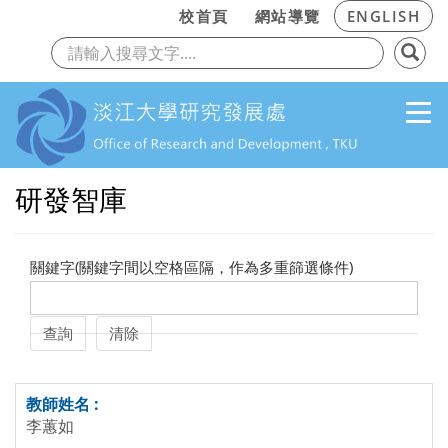
:::
校首頁
網站導覽
ENGLISH
上一頁
下
跳到主要內容
研發智庫
關鍵字(關鍵字間以空格區隔，作為多重篩選條件)
李蕙如