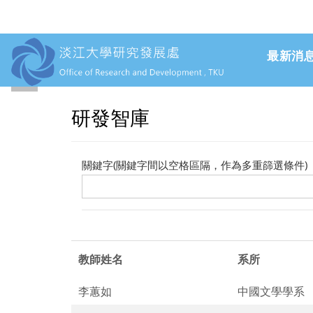
最新消
上一頁
跳到主要內容
研發智庫
關鍵字(關鍵字間以空格區隔，作為多重篩選條件)
教師姓名
系所
李蕙如
中國文學學系