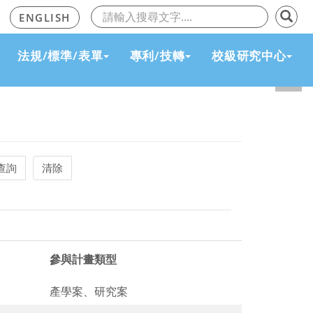
覽
ENGLISH
法規/標準/表單
專利/技轉
校級研究中心
下
參與計畫類型
產學案、研究案