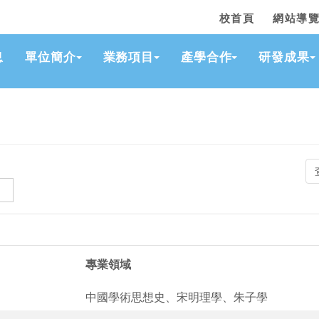
:::
校首頁
網站導
息
單位簡介
業務項目
產學合作
研發成果
專業領域
中國學術思想史、宋明理學、朱子學