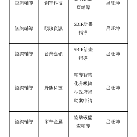
諮詢輔導
創宇科技
呂旺坤
查輔導
SBIR
計畫
諮詢輔導
頤珍資訊
呂旺坤
輔導
SBIR
計畫
諮詢輔導
台灣嘉碩
呂旺坤
輔導
輔導智慧
化升級轉
諮詢輔導
野熊科技
呂旺坤
型政府補
助案申請
協助碳盤
諮詢輔導
峯華金屬
呂旺坤
查輔導