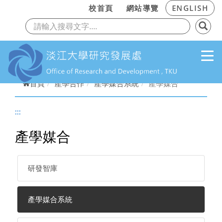
:::
校首頁
網站導覽
ENGLISH
上一頁
下
跳到主要內容
首頁
產學合作
產學媒合系統
產學媒合
:::
產學媒合
研發智庫
產學媒合系統