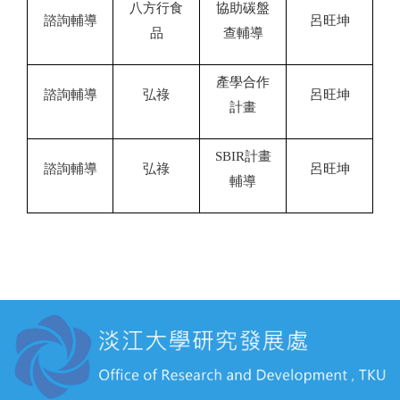
八方行食
協助碳盤
諮詢輔導
呂旺坤
品
查輔導
產學合作
諮詢輔導
弘祿
呂旺坤
計畫
SBIR
計畫
諮詢輔導
弘祿
呂旺坤
輔導