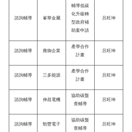
輔導低碳
化升級轉
諮詢輔導
峯華金屬
呂旺坤
型政府補
助案申請
產學合作
諮詢輔導
雍御企業
呂旺坤
計畫
產學合作
諮詢輔導
三多能源
呂旺坤
計畫
協助碳盤
諮詢輔導
伸昌電機
呂旺坤
查輔導
協助碳盤
諮詢輔導
勁豐電子
呂旺坤
查輔導