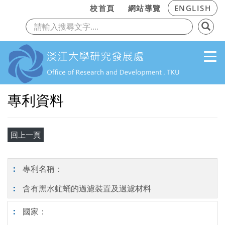
:::
校首頁
網站導覽
ENGLISH
上一頁
下
跳到主要內容
專利資料
專利名稱：
含有黑水虻蛹的過濾裝置及過濾材料
國家：