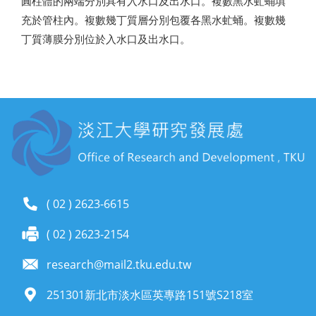
圓柱體的兩端分別具有入水口及出水口。複數黑水虻蛹填
充於管柱內。複數幾丁質層分別包覆各黑水虻蛹。複數幾
丁質薄膜分別位於入水口及出水口。
( 02 ) 2623-6615
( 02 ) 2623-2154
research@mail2.tku.edu.tw
251301新北市淡水區英專路151號S218室