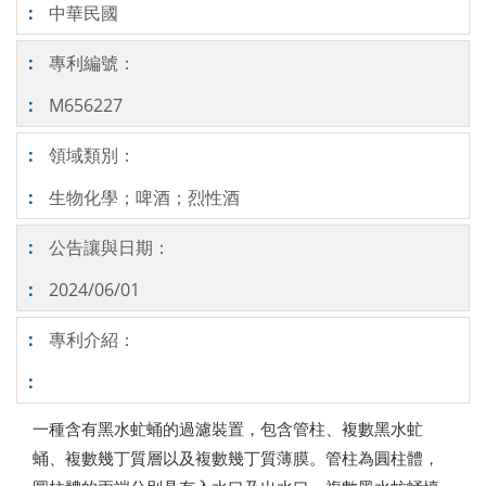
中華民國
專利編號：
M656227
領域類別：
生物化學；啤酒；烈性酒
公告讓與日期：
2024/06/01
專利介紹：
一種含有黑水虻蛹的過濾裝置，包含管柱、複數黑水虻
蛹、複數幾丁質層以及複數幾丁質薄膜。管柱為圓柱體，