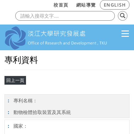
:::
校首頁
網站導覽
ENGLISH
上一頁
下
跳到主要內容
專利資料
專利名稱：
動物檢體拾取裝置及其系統
國家：