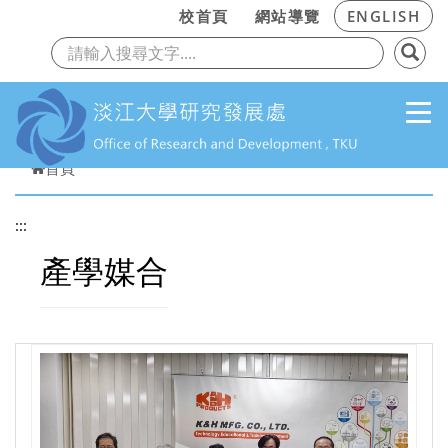
:::
校首頁
網站導覽
ENGLISH
上一頁
下
跳到主要內容
首頁
:::
產學媒合