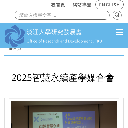
:::
校首頁
網站導覽
ENGLISH
上一頁
下
跳到主要內容
首頁
:::
2025智慧永續產學媒合會