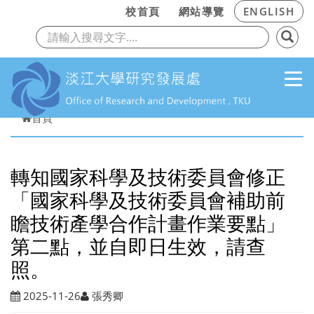
:::
校首頁
網站導覽
ENGLISH
上一頁
下
跳到主要內容
首頁
轉知國家科學及技術委員會修正
「國家科學及技術委員會補助前
瞻技術產學合作計畫作業要點」
第二點，並自即日生效，請查
照。
2025-11-26
張秀卿