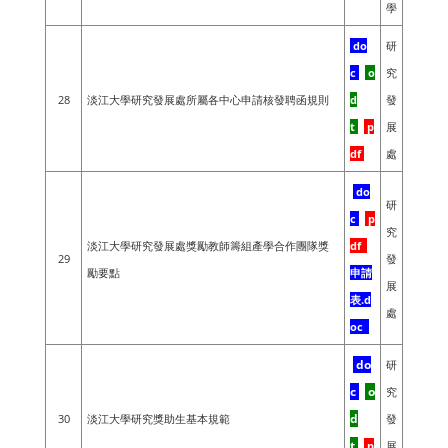
學
do
研
c
o
究
28
淡江大學研究發展處所屬各中心申請核發聘函規則
d
發
t
p
展
df
處
do
研
c
p
究
淡江大學研究發展處獎勵教師籌組產學合作團隊獎
df
29
發
勵要點
申請
展
表.d
處
oc
do
研
c
o
究
d
30
淡江大學研究獎助生基本規範
發
t
p
展