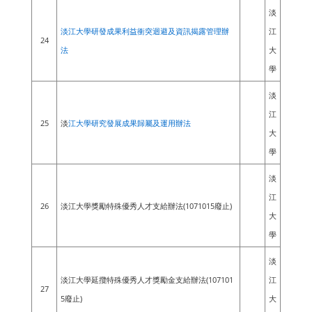
淡
淡江大學研發成果利益衝突迴避及資訊揭露管理辦
江
24
法
大
學
淡
江
25
淡
江大學研究發展成果歸屬及運用辦法
大
學
淡
江
26
淡江大學獎勵特殊優秀人才支給辦法(1071015廢止)
大
學
淡
淡江大學延攬特殊優秀人才獎勵金支給辦法(107101
江
27
5廢止)
大