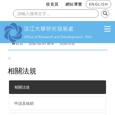
:::
校首頁
網站導覽
ENGLISH
上一頁
下
跳到主要內容
首頁
法規/標準/表單
相關法規
:::
相關法規
相關法規
申請及核銷