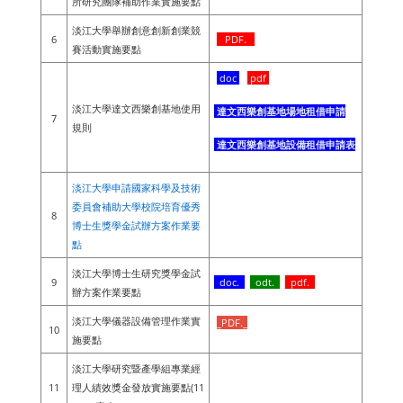
所研究團隊補助作業實施要點
淡江大學舉辦創意創新創業競
6
PDF.
賽活動實施要點
doc
pdf
淡江大學達文西樂創基地使用
達文西樂創基地場地租借申請
7
規則
達文西樂創基地設備租借申請表
淡江大學申請國家科學及技術
委員會補助大學校院培育優秀
8
博士生獎學金試辦方案作業要
點
淡江大學博士生研究獎學金試
9
doc.
odt.
pdf.
辦方案作業要點
淡江大學儀器設備管理作業實
_PDF._
10
施要點
淡江大學研究暨產學組專業經
11
理人績效獎金發放實施要點(11