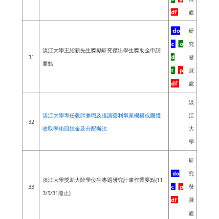
df
處
do
研
c
o
究
淡江大學
王紹新先生獎勵研究傑出學生獎助金申請
31
d
發
要點
p
t
展
df
處
淡
淡江大學專任教師兼職及借調營利事業機構或團體
江
32
收取學術回饋金及分配辦法
大
學
研
do
究
淡江大學獎助大陸學位生專題研究計畫作業要點(11
33
c
p
發
3/5/31廢止)
df
展
處