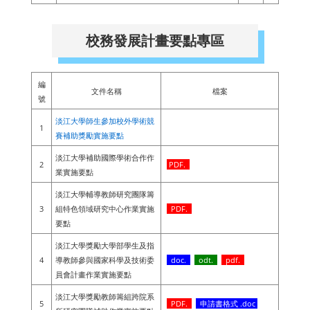
校務發展計畫要點專區
編
文件名稱
檔案
號
淡江大學師生參加校外學術競
1
賽補助獎勵實施要點
淡江大學補助國際學術合作作
2
PDF.
業實施要點
淡江大學輔導教師研究團隊籌
3
組特色領域研究中心作業實施
PDF.
要點
淡江大學獎勵大學部學生及指
4
導教師參與國家科學及技術委
doc.
odt.
pdf.
員會計畫作業實施要點
淡江大學獎勵教師籌組跨院系
5
PDF.
申請書格式 .doc