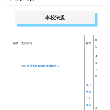
本校法規
單
編號
文件名稱
檔案
位
淡
江
1
淡江大學專任教師研究獎勵辦法
大
學
淡江
大學
113
學年
淡