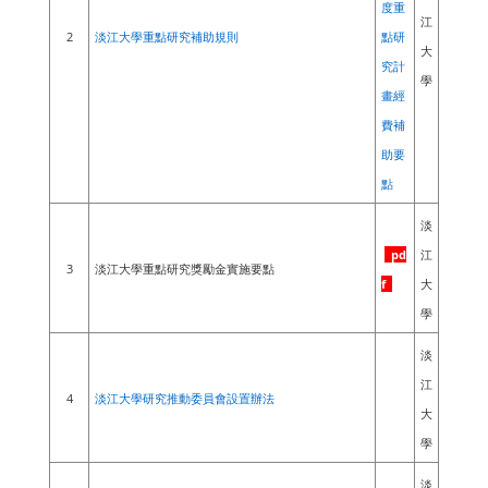
度重
江
2
淡江大學重點研究補助規則
點研
大
究計
學
畫經
費補
助要
點
淡
pd
江
3
淡江大學重點研究獎勵金實施要點
f
大
學
淡
江
4
淡江大學研究推動委員會設置辦法
大
學
淡