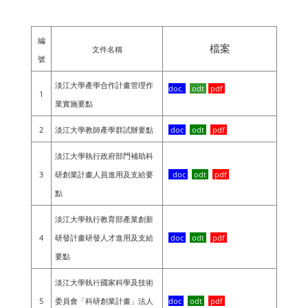
編
檔案
文件名稱
號
淡江大學產學合作計畫管理作
doc
.
odt
pdf
1
業實施要點
2
淡江大學教師產學群試辦要點
doc
odt
pdf
淡江大學執行政府部門補助科
3
研創業計畫人員進用及支給要
doc
odt
pdf
點
淡江大學執行教育部產業創新
4
研發計畫研發人才進用及支給
doc
odt
pdf
要點
淡江大學執行國家科學及技術
5
委員會「科研創業計畫」法人
doc
odt
pdf